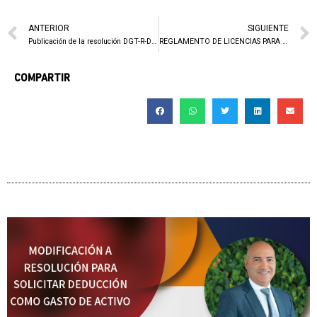
ANTERIOR
SIGUIENTE
Publicación de la resolución DGT-R-DEV-01-2022 que reconoce el derecho al crédito de los montos de más por concepto del Impuesto a la Propiedad de Vehículos Automotores del periodo 2023
REGLAMENTO DE LICENCIAS PARA ACTIVIDADES LUCRATIVAS Y EL COBRO DEL IMPUESTO DE ESPECTÁCULOS PÚBLICOS DE LA MUNICIPALIDAD DEL CANTÓN DE SANTA ANA
COMPARTIR