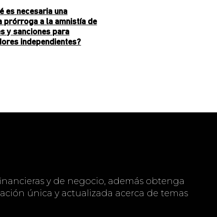
é es necesaria una
 prórroga a la amnistía de
es y sanciones para
dores independientes?
inancieras y de negocio, además obtenga
ación única y actualizada acerca de temas