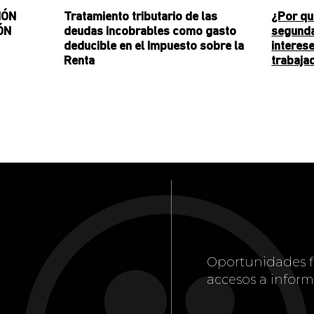
IÓN
Tratamiento tributario de las
¿Por qu
ÓN
deudas incobrables como gasto
segunda
deducible en el Impuesto sobre la
interes
Renta
trabaja
Oportunidades f
accesos a inform