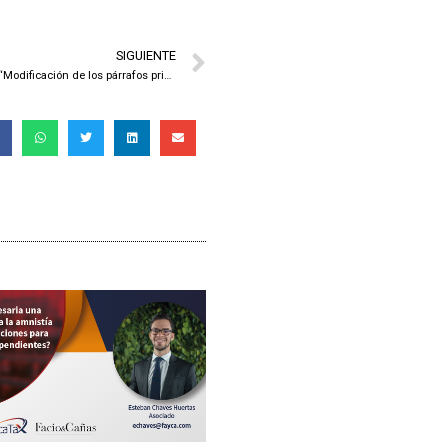
SIGUIENTE
Proyecto de Decreto Ejecutivo denominado “Modificación de los párrafos primero y segundo del punto 2.7 del Anexo N° 1 del Reglamento de la Ley del Impuesto sobre la Renta, Decreto Ejecutivo N° 18445-H del 9 de setiembre de 1988 y sus reformas”