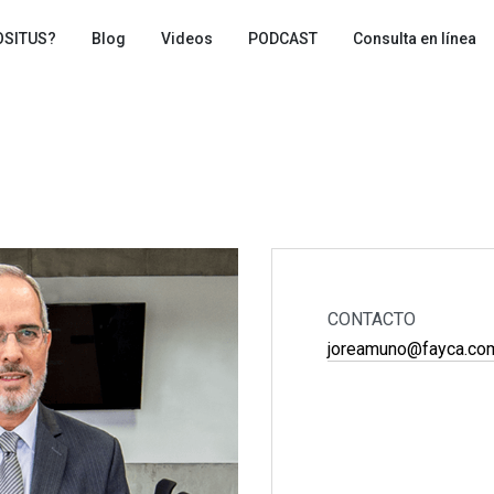
OSITUS?
Blog
Videos
PODCAST
Consulta en línea
CONTACTO
joreamuno@fayca.co