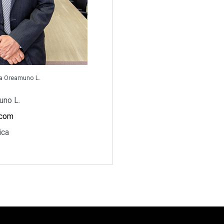
a Oreamuno L.
uno L.
.com
ica