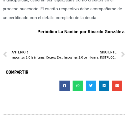
proceso sucesorio. El escrito respectivo debe acompañarse de
un certificado con el detalle completo de la deuda.
Periódico La Nación por Ricardo González.
ANTERIOR
SIGUIENTE
Impositus 2.0 le informa: Decreto Ejecutivo 39928-H
Impositus 2.0 Le Informa: INSTRUCCIÓN GENERAL Nº 12-2016 “Lineamientos para el Procedimiento de la Actuación Fiscalizadora en función de lo dispuesto por el Voto Nº 2016-012496″
COMPARTIR