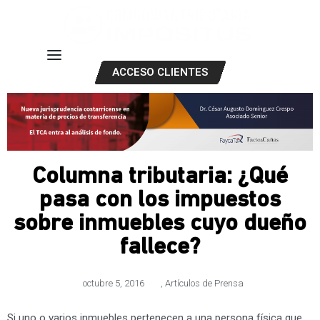
ACCESO CLIENTES
Columna tributaria: ¿Qué
pasa con los impuestos
sobre inmuebles cuyo dueño
fallece?
octubre 5, 2016
,
Artículos de Prensa
Si uno o varios inmuebles pertenecen a una persona física que